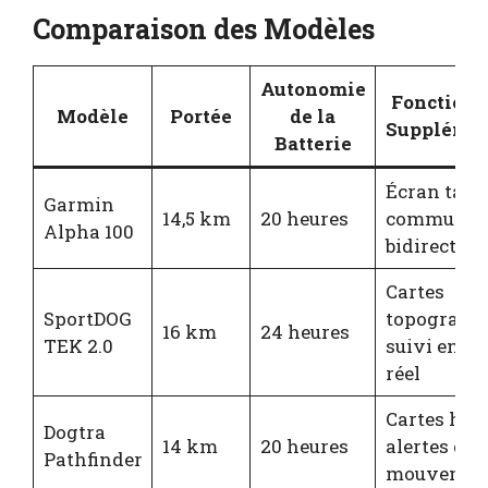
Comparaison des Modèles
Autonomie
Fonctionn
Modèle
Portée
de la
Supplémen
Batterie
Écran tacti
Garmin
14,5 km
20 heures
communica
Alpha 100
bidirection
Cartes
SportDOG
topographi
16 km
24 heures
TEK 2.0
suivi en t
réel
Cartes hors
Dogtra
14 km
20 heures
alertes de
Pathfinder
mouvemen